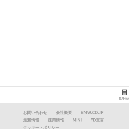
見積依
お問い合わせ
会社概要
BMW.CO.JP
パ
最新情報
採用情報
MINI
FD宣言
Home
（原本）06_地図
ン
クッキー・ポリシー