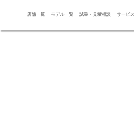
メ
イ
ン
店舗一覧
モデル一覧
試乗・見積相談
サービ
コ
ン
テ
ン
ツ
に
移
動